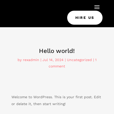
HIRE US
Hello world!
by
rexadmin
|
Jul 14, 2024
|
Uncategorized
|
1
comment
Welcome to WordPress. This is your first post. Edit
or delete it, then start writing!